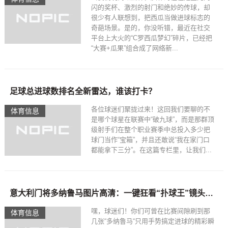
闪的奖杯、激烈的射门和绝妙的传球，却
很少有人联想到，把西瓜当做进球标志的
奇葩场景。是的，你没听错，最近在社交
平台上大火的“C罗西瓜梦幻”碎片，已经把
“大赛+瓜果”组合成了网络新...
足球总进球数排名全新雷达，谁该打卡？
各位球迷们聚拢过来！这回我们要聊的不
体育信息
是哪个球星在联赛中“破九球”，而是那群顶
级射手们在整个职业赛季中总投入多少把
球门当作“宝箱”，并且还敢说“我在家门口
都能拿下三分”。在这篇专栏里，让我们...
意大利门将多纳鲁马图片高清：一键狂看“扑球王”镜头合集
嘿，球迷们！你们可曾在比赛间隙刷到那
体育信息
几张“多纳鲁马“只用手势搞定进球的精彩瞬