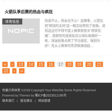
火箭队季后赛的热血与疯狂
热身不止，热血也不止！这赛季，火箭队
体育信息
把“燃烧的主帅”这一概念玩转到了极致。说
到这边可不得不提上赛季那誓言“燃铁狂
魔”，周期性的连锁反应让球队每摆好一
练，球迷就像点燃了节日烟花，嗨到叫
好！先从上赛季的荒谬数据说起...
‹‹
‹
13
14
15
16
17
18
19
20
21
22
›
››
热量贝奇体育
©
2026 Copyright Your WebSite.Some Rights Reserved.
Powered by Themes by
蜀ICP备2023012195号
联系我们
|
留言建议
|
网站管理