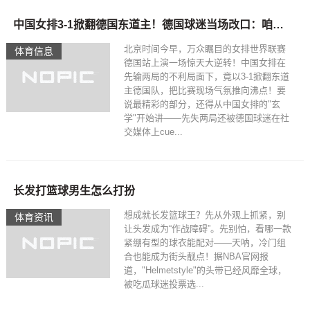
中国女排3-1掀翻德国东道主！德国球迷当场改口：咱德国队真不行
北京时间今早，万众瞩目的女排世界联赛
体育信息
德国站上演一场惊天大逆转！中国女排在
先输两局的不利局面下，竟以3-1掀翻东道
主德国队，把比赛现场气氛推向沸点！要
说最精彩的部分，还得从中国女排的"玄
学"开始讲——先失两局还被德国球迷在社
交媒体上cue...
长发打篮球男生怎么打扮
想成就长发篮球王？先从外观上抓紧，别
体育资讯
让头发成为“作战障碍”。先别怕，看哪一款
紧绷有型的球衣能配对——天呐，冷门组
合也能成为街头靓点！据NBA官网报
道，"Helmetstyle"的头带已经风靡全球，
被吃瓜球迷投票选...