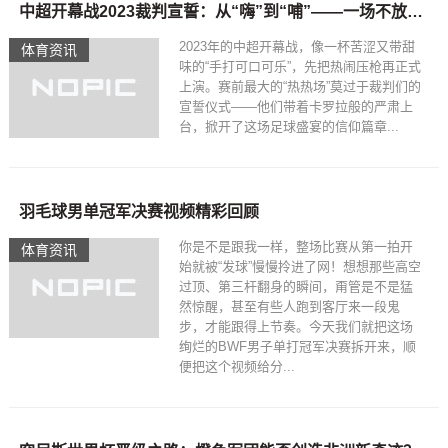
中超开幕战2023裁判宣誓：从“嗨”到“哺”——一场不放过任何尴尬的舞台秀
2023年的中超开幕战，像一杯苦涩又带甜
体育资讯
味的“手打可口可乐”，先把热闹压枪再正式
上演。赛前最大的“热热场”莫过于裁判们的
宣誓仪式——他们带着卡罗拉般的严肃上
台，掀开了这场足球盛宴的信仰篇章...
羽毛球男单冠军决赛视频精彩回顾
你是不是跟我一样，整场比赛从第一拍开
体育资讯
始就被“发球”慢慢拎进了网！想想那些高空
过顶、第三杆翻身的瞬间，甭管是不是猛
然惊醒，甚至有些人跑到客厅来一段鬼
步，才能跟得上节奏。今天我们就把这场
绚烂的BWF男子单打冠军决赛拆开来，顺
便把这个视频给分...