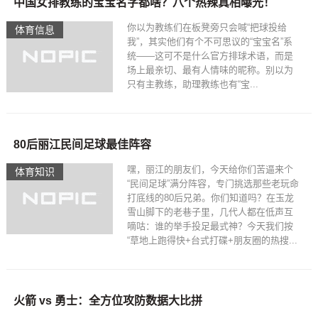
中国女排教练的宝宝名字都啥？八个热辣真相曝光！
你以为教练们在板凳旁只会喊“把球投给
体育信息
我”，其实他们有个不可思议的“宝宝名”系
统——这可不是什么官方排球术语，而是
场上最亲切、最有人情味的昵称。别以为
只有主教练，助理教练也有“宝...
80后丽江民间足球最佳阵容
嘿，丽江的朋友们，今天给你们苦逼来个
体育知识
“民间足球”满分阵容，专门挑选那些老玩命
打底线的80后兄弟。你们知道吗？在玉龙
雪山脚下的老巷子里，几代人都在低声互
嘀咕：谁的举手投足最式神？今天我们按
“草地上跑得快+台式打碟+朋友圈的热搜...
火箭 vs 勇士：全方位攻防数据大比拼