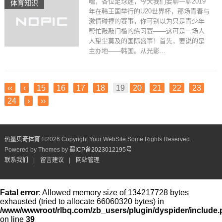
嘿，各位足球迷，今天我们要聊一聊2019
体育知识
年在韩王国举行的U20世界杯，那场青春与
激情碰撞的赛事，你可别以为只是青少年
帮忙敲敲门槛的练习赛——这可是一场人
人望尘莫及的国际盛事！首先，要说的是
主办地——韩国。从光影...
‹‹
‹
15
16
17
18
19
20
21
22
23
24
›
››
热量贝奇体育
©
2026 Copyright Your WebSite.Some Rights Reserved.
Powered by Themes by
蜀ICP备2023012195号
联系我们
|
留言建议
|
网站管理
Fatal error
: Allowed memory size of 134217728 bytes
exhausted (tried to allocate 66060320 bytes) in
/www/wwwroot/rlbq.com/zb_users/plugin/dyspider/include
on line
39