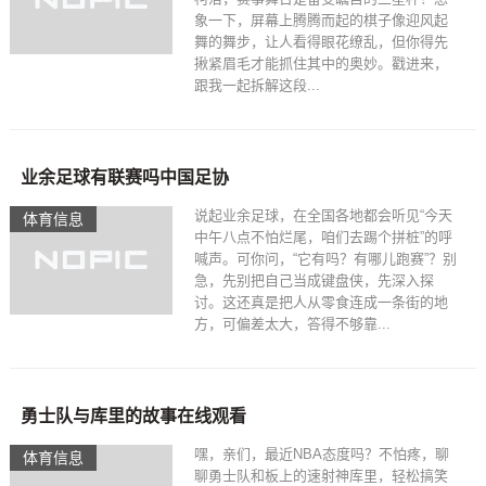
象一下，屏幕上腾腾而起的棋子像迎风起
舞的舞步，让人看得眼花缭乱，但你得先
揪紧眉毛才能抓住其中的奥妙。戳进来，
跟我一起拆解这段...
业余足球有联赛吗中国足协
说起业余足球，在全国各地都会听见“今天
体育信息
中午八点不怕烂尾，咱们去踢个拼桩”的呼
喊声。可你问，“它有吗？有哪儿跑赛”？别
急，先别把自己当成键盘侠，先深入探
讨。这还真是把人从零食连成一条街的地
方，可偏差太大，答得不够靠...
勇士队与库里的故事在线观看
嘿，亲们，最近NBA态度吗？不怕疼，聊
体育信息
聊勇士队和板上的速射神库里，轻松搞笑