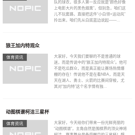
队的球衣，很多人第一反应就是“颜色好像
上电影大片的黑色烟熏”，但别急，咱们这
儿不玩套路，直接把这件“小白领+运动风”
拎出来，咱们先从白底蓝边说起——...
狼王加内特观众
大家好，今天我们要聊的不是普通的球
体育资讯
迷，而是传说中的“狼王加内特观众”。他可
不是吃瓜群众，而是真正能让赛场热情爆
棚的存在！传说他不是在看NBA，而是天
天在湖人、勇士、火箭的比赛间穿梭，尤
其对“加内特”这个名字情有独...
动图棋谱柯洁三星杯
大家好，今天给你们带来一份光鲜亮丽的
体育资讯
“动图棋谱”，主角自然是围棋界的顶尖神将
柯洁，赛事舞台是备受瞩目的三星杯！想