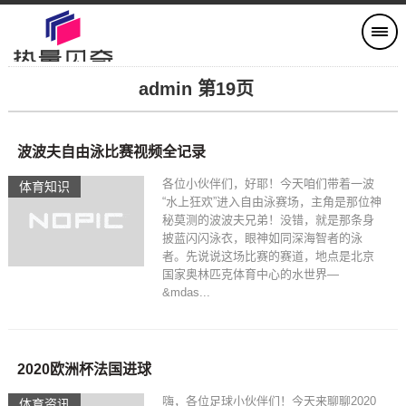
admin 第19页
波波夫自由泳比赛视频全记录
各位小伙伴们，好耶！今天咱们带着一波
体育知识
“水上狂欢”进入自由泳赛场，主角是那位神
秘莫测的波波夫兄弟！没错，就是那条身
披蓝闪闪泳衣，眼神如同深海智者的泳
者。先说说这场比赛的赛道，地点是北京
国家奥林匹克体育中心的水世界—
&mdas...
2020欧洲杯法国进球
嗨，各位足球小伙伴们！今天来聊聊2020
体育资讯