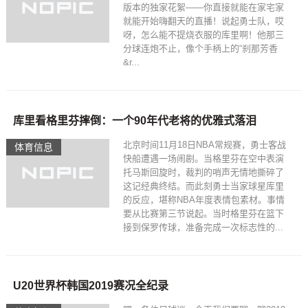
版本的独家花絮——你直接就能在家宅家
就能开始嗨翻天的直播！说起勇士队，哎
呀，怎么能不提烧衣服的库里啊！他那三
分球连炮不止，像个手柄上的“刹那芳香
&r...
库里看格里芬摔倒：一个90年代老将的优雅式落泪
北京时间11月18日NBA常规赛，勇士客战
体育信息
快船遭遇一场闹剧。当格里芬在空中表演
托马斯回旋时，裁判的哨声无情地撕碎了
这记经典终结。而此刻勇士当家球星库里
的反应，堪称NBA年度表情包素材。事情
要从比赛第三节说起。当时格里芬在篮下
接到保罗传球，准备完成一次标志性的...
U20世界杯韩国2019赛况全纪录