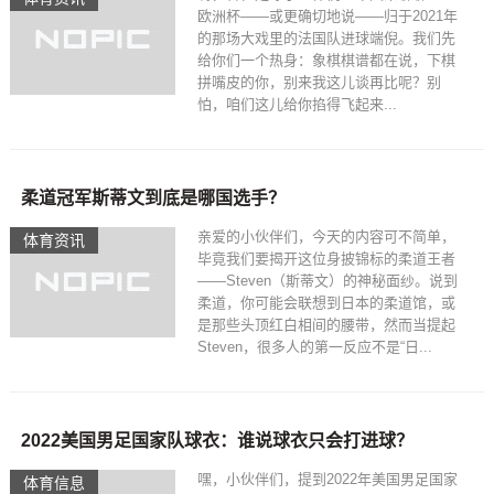
欧洲杯——或更确切地说——归于2021年
的那场大戏里的法国队进球端倪。我们先
给你们一个热身：象棋棋谱都在说，下棋
拼嘴皮的你，别来我这儿谈再比呢？别
怕，咱们这儿给你掐得飞起来...
柔道冠军斯蒂文到底是哪国选手？
亲爱的小伙伴们，今天的内容可不简单，
体育资讯
毕竟我们要揭开这位身披锦标的柔道王者
——Steven（斯蒂文）的神秘面纱。说到
柔道，你可能会联想到日本的柔道馆，或
是那些头顶红白相间的腰带，然而当提起
Steven，很多人的第一反应不是“日...
2022美国男足国家队球衣：谁说球衣只会打进球？
嘿，小伙伴们，提到2022年美国男足国家
体育信息