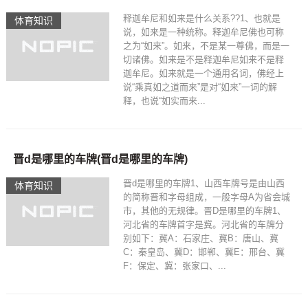
释迦牟尼和如来是什么关系??1、也就是
体育知识
说，如来是一种统称。释迦牟尼佛也可称
之为“如来”。如来，不是某一尊佛，而是一
切诸佛。如来是不是释迦牟尼如来不是释
迦牟尼。如来就是一个通用名词，佛经上
说“乘真如之道而来”是对“如来”一词的解
释，也说“如实而来...
晋d是哪里的车牌(晋d是哪里的车牌)
晋d是哪里的车牌1、山西车牌号是由山西
体育知识
的简称晋和字母组成，一般字母A为省会城
市，其他的无规律。晋D是哪里的车牌1、
河北省的车牌首字是冀。河北省的车牌分
别如下：冀A：石家庄、冀B：唐山、冀
C：秦皇岛、冀D：邯郸、冀E：邢台、冀
F：保定、冀：张家口、...