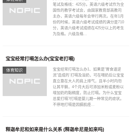
笔试及格线：425分。英语六级考试作为全
国性的教学考试会，由国家教育部高教司
主办，英语六级每年会举行两次。在年1月
份的时候，英语六级考试成绩的满分是710
分，英语六级考试成绩在425分以上的考生
为及格。六级及格...
宝宝经常打嗝怎么办(宝宝老打嗝)
宝宝经常打嗝怎么办1、如果是“胃食道逆
体育知识
流”造成的`打嗝及溢奶，可在喂奶后让宝宝
直立靠在大人的肩上排气，且半小时内勿
让其平躺，4个月大后可添加米粉或麦粉以
增加奶的黏稠度，防止打嗝。为什么宝宝
总爱打嗝?打嗝是婴儿期一种常见的症状。
不停地打嗝是因膈肌痉...
释迦牟尼和如来是什么关系 (释迦牟尼是如来吗)