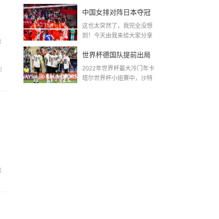
金球奖〖梅老七什么梗...
中国女排对阵日本夺冠
这也太突然了，我完全没想
了吗〖中国女排3 0复仇
到！今天由我来给大家分享
你
一些关于中国女排对阵...
日本夺冠是哪一年〗
世界杯德国队提前出局
2022年世界杯最大冷门年卡
8
吗,2018年世界杯德国战
塔尔世界杯小组赛中，沙特
队2...
绩
1