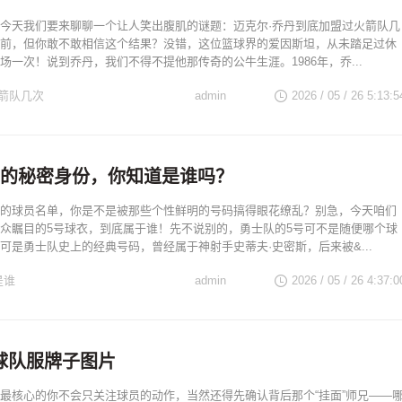
今天我们要来聊聊一个让人笑出腹肌的谜题：迈克尔·乔丹到底加盟过火箭队几
前，但你敢不敢相信这个结果？没错，这位篮球界的爱因斯坦，从未踏足过休
场一次！说到乔丹，我们不得不提他那传奇的公牛生涯。1986年，乔...
箭队几次
admin
2026 / 05 / 26 5:13:5
号的秘密身份，你知道是谁吗？
的球员名单，你是不是被那些个性鲜明的号码搞得眼花缭乱？别急，今天咱们
众瞩目的5号球衣，到底属于谁！先不说别的，勇士队的5号可不是随便哪个球
可是勇士队史上的经典号码，曾经属于神射手史蒂夫·史密斯，后来被&...
是谁
admin
2026 / 05 / 26 4:37:0
球队服牌子图片
最核心的你不会只关注球员的动作，当然还得先确认背后那个“挂面”师兄——