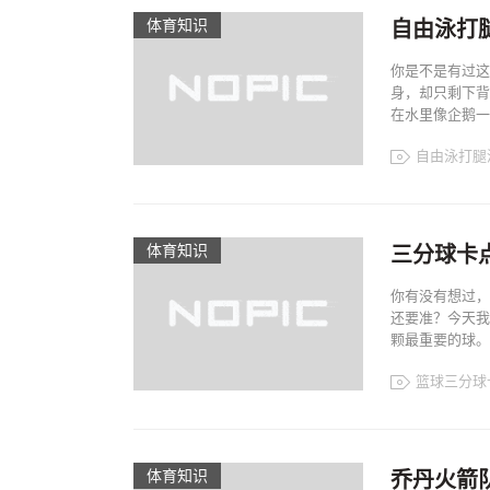
体育知识
自由泳打
你是不是有过这
身，却只剩下背
在水里像企鹅一样
自由泳打腿
体育知识
三分球卡
你有没有想过，
还要准？今天我
颗最重要的球。别
篮球三分球
体育知识
乔丹火箭