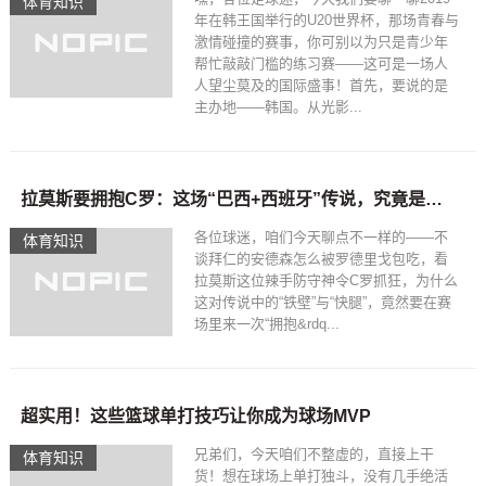
体育知识
年在韩王国举行的U20世界杯，那场青春与
激情碰撞的赛事，你可别以为只是青少年
帮忙敲敲门槛的练习赛——这可是一场人
人望尘莫及的国际盛事！首先，要说的是
主办地——韩国。从光影...
拉莫斯要拥抱C罗：这场“巴西+西班牙”传说，究竟是热闹还是虚无？
各位球迷，咱们今天聊点不一样的——不
体育知识
谈拜仁的安德森怎么被罗德里戈包吃，看
拉莫斯这位辣手防守神令C罗抓狂，为什么
这对传说中的“铁壁”与“快腿”，竟然要在赛
场里来一次“拥抱&rdq...
超实用！这些篮球单打技巧让你成为球场MVP
兄弟们，今天咱们不整虚的，直接上干
体育知识
货！想在球场上单打独斗，没有几手绝活